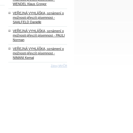
WENDEL Klaus Gregor
VEŘEJNÁ VYHLÁŠKA, oznámení o
možnosti převzít písemnost -
SAALFELD Danielle
VEŘEJNÁ VYHLÁŠKA, oznámení o
možnosti převzít písemnost - PAULI
Norman
VEŘEJNÁ VYHLÁŠKA, oznámení o
možnosti převzít písemnost -
NIMANI Kemal
Zdroj MVČR