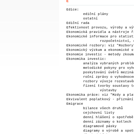
E
Edice:                           
	ediční plány                                                         	S 5

	ostatní                                                              	S 5

Ediční rada                        
Efektivnost provozu, výroby a vývoz
Ekonomická pravidla a nástroje říze
Ekonomické informace pro statisti
		rozpočetnictví, operativní a specializované evidence            S 5

Ekonomické rozbory: viz "Rozbory"
Ekonomický výzkum a ekonomické stud
Ekonomie investic - metody zkoumání
Ekonomika investic:              
	analýza vybraných problémů v oblasti investiční výstavby             	A

	metodické pokyny pro vyhodnocení dokončených staveb (ukázky)         	A

	poskytování úvěrů mezinárodní finanční bankou                        	S 10

	roční zprávy o vyhodnocení dokončených staveb                        	A

	rozbory vývoje rozestavěnosti                                        	S 5

	řízení tvorby soustavy technicko hospodářských ukazatelů investiční  	

		výstavby                                                        S 10

Ekonomika práce: viz "Mzdy a plat
Ekvivalent poplatkový - přiznání a
Emigrace                           
	bilance všech druhů                                                  	S 5

	cejchovní listy                                                      	S 3

	denní hlášení o spotřebě                                             	S 1

	denní záznamy o kotlech                                              	S 1

	diagramové pásky                                                     	S 1

	diagramy o výrobě a spotřebě                                         	S 5
