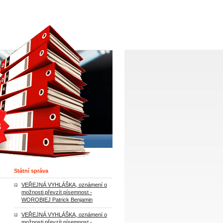
Státní správa
VEŘEJNÁ VYHLÁŠKA, oznámení o
možnosti převzít písemnost -
WOROBIEJ Patrick Benjamin
VEŘEJNÁ VYHLÁŠKA, oznámení o
možnosti převzít písemnost -