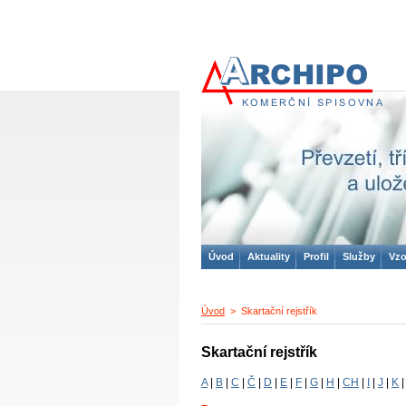
ARCHIPO
komerční spisovna
Úvod
Aktuality
Profil
Služby
Vzo
Úvod
> Skartační rejstřík
Skartační rejstřík
A
|
B
|
C
|
Č
|
D
|
E
|
F
|
G
|
H
|
CH
|
I
|
J
|
K