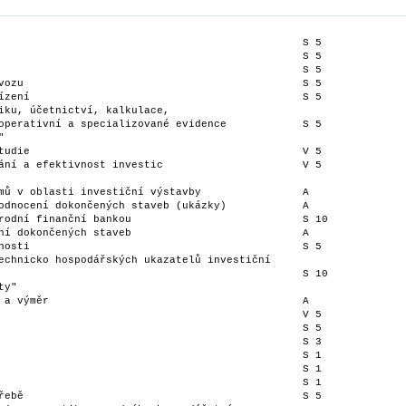
                                     	

                                   		S 5

u                                  		S 5

ní                                 		S 5

ku, účetnictví, kalkulace,           	

                                     	

ie                                 		V 5

 a efektivnost investic            		V 5

                                     	

y"                                   	

 výměr                              		A

                                   		V 5
