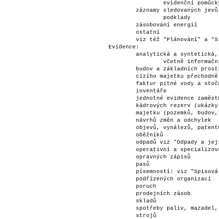
		evidenční pomůcky                                               S 5

	záznamy sledovaných jevů a evidenční a provozní                      	

		podklady                                                        S 3

	zásobování energií                                                   	S 3

	ostatní                                                              	S 1

	viz též "Plánování" a "Statistiky"                                   	

Evidence:                        
	analytická a syntetická, operativní, skladová, specializovaná        	

		včetně informačních souborů                                     S 5

	budov a základních prostředků                                        	A

	cizího majetku přechodně uloženého v podniku                         	S 5

	faktur pitné vody a stočného                                         	S 5

	inventáře                                                            	S 10

	jednotné evidence zaměstnanců (JEZ) viz "Zaměstnanecké záležitosti"  	

	kádrových rezerv (ukázky)                                            	A

	majetku (pozemků, budov, objektů)                                    	A

	návrhů změn a odchylek                                               	S 3

	objevů, vynálezů, patentů a průmyslových vzorů                       	A

	oběžníků                                                             	S 3

	odpadů viz "Odpady a jejich evidence" a "Životní prostředí"          	

	operativní a specializovaná                                          	S 5

	opravných zápisů                                                     	S 5

	pasů                                                                 	S 5

	písemností: viz "Spisová služba"                                     	

	podřízených organizací                                               	A

	poruch                                                               	S 5

	prodejních zásob                                                     	S 3

	skladů                                                               	S 5

	spotřeby paliv, mazadel, náhradních dílů a ostatního materiálu       	S 5

	strojů                                                               	S 5
