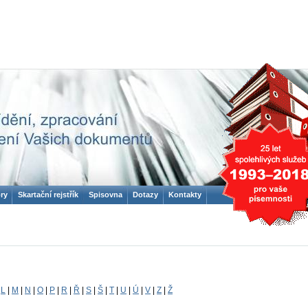
ry
Skartační rejstřík
Spisovna
Dotazy
Kontakty
|
L
|
M
|
N
|
O
|
P
|
R
|
Ř
|
S
|
Š
|
T
|
U
|
Ú
|
V
|
Z
|
Ž