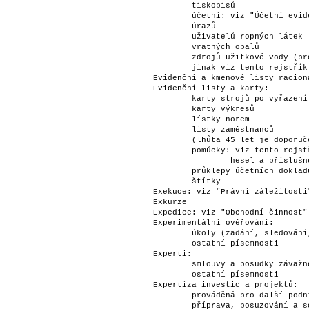
	tiskopisů                                                            	S 5

	účetní: viz "Účetní evidence"                                        	

	úrazů                                                                	S 5

	uživatelů ropných látek                                              	S 3

	vratných obalů                                                       	S 3

	zdrojů užitkové vody (provozní)                                      	S 10

	jinak viz tento rejstřík podle jednotlivých hesel a příslušné činnosti	

Evidenční a kmenové listy racionali
Evidenční listy a karty:         
	karty strojů po vyřazení                                             	S 3

	karty výkresů                                                        	S 5

	lístky norem                                                         	S 1

	listy zaměstnanců                                                    	S 45

	(lhůta 45 let je doporučená, minimální lhůta stanovená zákonem je 20 let)	

	pomůcky: viz tento rejstřík podle jednotlivých                       	

		hesel a příslušné činnosti                                          	

	průklepy účetních dokladů a faktur                                   	S 3

	štítky                                                               	S 3

Exekuce: viz "Právní záležitosti"
Exkurze                            
Expedice: viz "Obchodní činnost" 
Experimentální ověřování:        
	úkoly (zadání, sledování, výsledky, hodnocení)                       	A

	ostatní písemnosti                                                   	S 5

Experti:                         
	smlouvy a posudky závažného významu                                  	A

	ostatní písemnosti                                                   	S 5

Expertíza investic a projektů:   
	prováděná pro další podniky                                          	S 5

	příprava, posuzování a schvalování staveb                            	S 10
