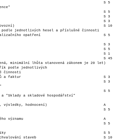
začního opatření                   		S 5

                                     	

                                     	

                                   		S 5

a "Sklady a skladové hospodářství"   	

                                     	

                                     	

                                     	
