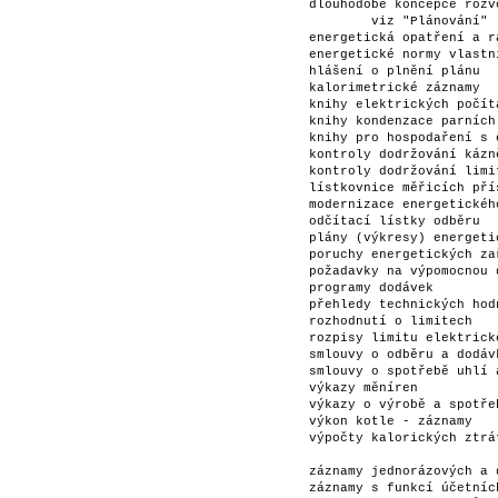
	dlouhodobé koncepce rozvoje energetiky a vodního hospodářství:       	

		viz "Plánování"                                                     	

	energetická opatření a racionalizace                                 	S 5

	energetické normy vlastní                                            	S 5

	hlášení o plnění plánu                                               	S 5

	kalorimetrické záznamy                                               	S 1

	knihy elektrických počítadel                                         	S 3

	knihy kondenzace parních turbin                                      	S 3

	knihy pro hospodaření s energií                                      	S 3

	kontroly dodržování kázně ve spotřebě paliv a energie                	S 3

	kontroly dodržování limitů                                           	S 5

	lístkovnice měřicích přístrojů a plynoměrů                           	S 3

	modernizace energetického zařízení                                   	S 5

	odčítací lístky odběru                                               	S 1

	plány (výkresy) energetických zařízení, schémata                     	V 5

	poruchy energetických zařízení (hlášení)                             	S 3

	požadavky na výpomocnou dodávku energie                              	S 3

	programy dodávek                                                     	S 3

	přehledy technických hodnot za kratší období než jeden rok           	S 5

	rozhodnutí o limitech                                                	S 5

	rozpisy limitu elektrické energie                                    	S 3

	smlouvy o odběru a dodávkách energie                                 	S 5

	smlouvy o spotřebě uhlí a napájecí vody                              	S 3

	výkazy měníren                                                       	S 3

	výkazy o výrobě a spotřebě                                           	S 3

	výkon kotle - záznamy                                                	S 3

	výpočty kalorických ztrát                                            	S 5

	záznamy jednorázových a denních jevů                                 	S 1

	záznamy s funkcí účetních dokladů a základní                         	
